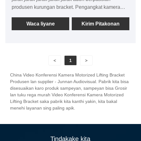
produsen kurungan bracket. Pengangkat kamera
fashion utamane digunakake ing kamar konferensi,
gantung kamera konferensi, mode angkat listrik sing
Waca liyane
Kirim Pitakonan
luwes, langka-silut viser, alat tambahan, piranti viser,
piranti-piranti visual lan peralatan audio lan
peralatan liyane.
<
1
>
China Video Konferensi Kamera Motorized Lifting Bracket
Produsen lan supplier - Junnan Audiovisual. Pabrik kita bisa
disesuaikan karo produk sampeyan, sampeyan bisa Grosir
lan tuku rega murah Video Konferensi Kamera Motorized
Lifting Bracket saka pabrik kita kanthi yakin, kita bakal
menehi layanan sing paling apik.
Tindakake kita