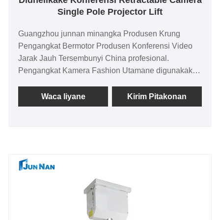
Didhelikake Konferensi Retractable Camera
Single Pole Projector Lift
Guangzhou junnan minangka Produsen Krung
Pengangkat Bermotor Produsen Konferensi Video
Jarak Jauh Tersembunyi China profesional.
Pengangkat Kamera Fashion Utamane digunakake
ing ruangan konferensi gedhe, Gantungan Kamera
Video Konferensi, Mode Angkat Listrik sing Bisa
Waca liyane
Kirim Pitakonan
Disesuaiake, Ngangkat Bisu, Bantalan Beban
Dhuwur, Dawa Opsional, Sambungan Audio-Visual
Gabungan Multiple Piranti.