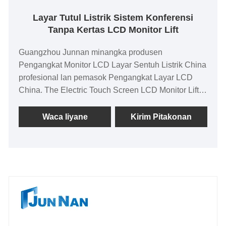
Layar Tutul Listrik Sistem Konferensi
Tanpa Kertas LCD Monitor Lift
Guangzhou Junnan minangka produsen
Pengangkat Monitor LCD Layar Sentuh Listrik China
profesional lan pemasok Pengangkat Layar LCD
China. The Electric Touch Screen LCD Monitor Lifter
utamane digunakake ing meja konferensi eksekutif
senior, fungsi tutul kinerja dhuwur sing dibangun,
Waca liyane
Kirim Pitakonan
bisa dikonfigurasi nganggo mikropon, siji tombol
angkat, pangaturan ngarep lan mburi, dilengkapi
fungsi anti-jiwit, aman lan ora kuwatir, instalasi
dipasang sing didhelikake apik banget.