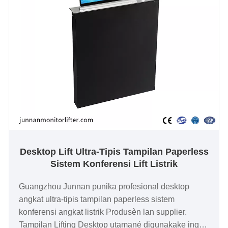
sing efektif. Penyesuaian ngarep lan mburi,
dilengkapi fungsi anti-jiwit, aman lan ora kuwatir,
instalasi sing didhelikake apik banget.
Desktop Lift Ultra-Tipis Tampilan Paperless
Sistem Konferensi Lift Listrik
Guangzhou Junnan punika profesional desktop
angkat ultra-tipis tampilan paperless sistem
konferensi angkat listrik Produsèn lan supplier.
Tampilan Lifting Desktop utamané digunakake ing