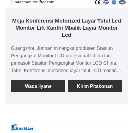
Meja Konferensi Motorized Layar Tutul Lcd
Monitor Lift Kanthi Mbalik Layar Monitor
Lcd
Guangzhou Junnan minangka produsen Stasiun
Pengangkat Monitor LCD profesional China lan
pemasok Stasiun Pengangkat Monitor LCD China.
Tabel Konferensi motorized layar tutul LCD monitor
lift karo layar mburi LCD monitor utamané
digunakake kanggo senior eksekutif meja
Waca liyane
Kirim Pitakonan
konferensi, dibangun ing dhuwur-kinerja fungsi tutul,
dilengkapi mikropon, dilengkapi karo layar mburi, siji
tombol angkat, ngarep lan mburi imbuhan, miturut
kanggo kabutuhan lan comfort pangguna, monitor
bisa diatur kanggo dhuwur lan amba tengen,
bantuan nyuda gulu lan bali lemes. Dilengkapi karo