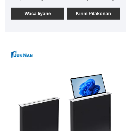
meja konferensi eksekutif senior, kantor, institusi
pendidikan lan institusi medical lan panggonan
Waca liyane
Kirim Pitakonan
liyane. Prinsip dhasar yaiku nggunakake sinyal
digital ing Tampilan Desktop Lifting kanggo ngontrol
operasi motor, kanggo entuk layar munggah utawa
mudhun. Yen perlu nggunakake Tampilan Desktop
Lifting, mung liwat operasi prasaja, lifter bakal bisa
kanggo mundhakaken tampilan kanggo dhuwur
cocok. Konfigurasi mikropon, siji tombol angkat,
ngarep lan mburi imbuhan, dilengkapi fungsi anti-
jiwit, aman lan sumelang-free, didhelikake instalasi
ditempelake ayu banget.