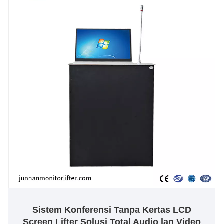
fungsi anti-jiwit kanggo mesthekake monitor ing
proses ngangkat lan Mudhunake Gamelan lan
aman, didhelikake embedded instalasi ayu banget.
Sistem Konferensi Tanpa Kertas LCD
Screen Lifter Solusi Total Audio lan Video