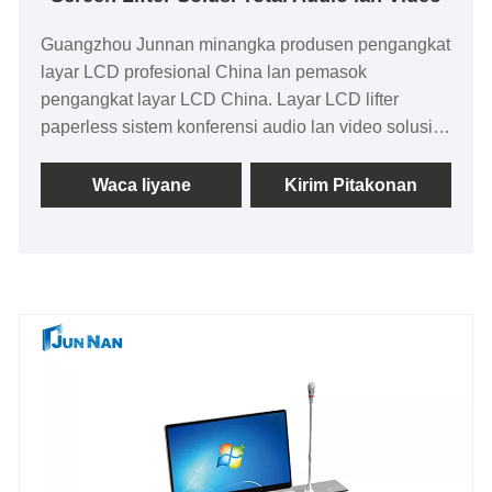
Guangzhou Junnan minangka produsen pengangkat
layar LCD profesional China lan pemasok
pengangkat layar LCD China. Layar LCD lifter
paperless sistem konferensi audio lan video solusi
total digunakake ing meja konferensi eksekutif
senior, trep kanggo peserta nonton layar, ora
Waca liyane
Kirim Pitakonan
mengaruhi tata letak saka papan patemon nalika ora
dienggo; kelas multimedia; miturut kabutuhan
piwulang pangaturan fleksibel posisi layar. Fungsi
tutul kinerja dhuwur sing dibangun, nalika ora
digunakake kanggo ndhelikake layar, nyuda
tabrakan sing ora disengaja lan karusakan liyane
ing layar. Mikropon sing bisa dikonfigurasi, siji
angkat tombol, sampeyan bisa kanthi gampang
ngontrol angkat layar kanthi remot kontrol, tombol,
lan sapiturute, nalika ora nggunakake layar bisa
diturunake kanggo ndhelikake, panggunaan papan