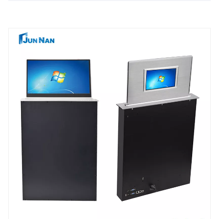
operasi stabil ing lingkungan kerja. LCD layar Dual
minangka cangkang aloi aluminium, desain bukti
bledug sing ditutup, cangkir kanthi untune
penyelidikan panas kanggo nambah kacepetan
pemisahan panas kanggo njamin operasi mesin
sing dawa.