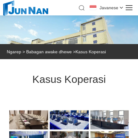
Javanese
Ngarep
>
Babagan awake dhewe
>
Kasus Koperasi
Kasus Koperasi