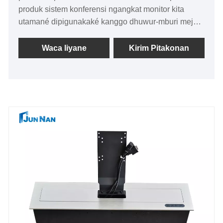
produk sistem konferensi ngangkat monitor kita
utamané dipigunakaké kanggo dhuwur-mburi meja
konferensi administratif, Kantor Pos, bale
pamaréntah, bank sawetara peralatan pitakonan
Waca liyane
Kirim Pitakonan
informasi umum, etc. ngawasi sistem konferensi
angkat nggunakake komponen kelas industri, duwe
stabilitas sing luwih apik lan adaptasi lingkungan,
ndhukung karya boot wektu dawa, bisa njamin
operasi sing stabil lan terus-terusan ing lingkungan
kerja atos.monitor sistem konferensi angkat iku
sawijining kabeh-aluminium Kapadhetan dhuwur
saka alloy desain shell, molding Nihan bledug
terintegrasi kanggo nambah Kapadhetan dhuwur.
area boros panas kanggo nyepetake kacepetan
boros panas kanggo mesthekake operasi dawa
stabil mesin.