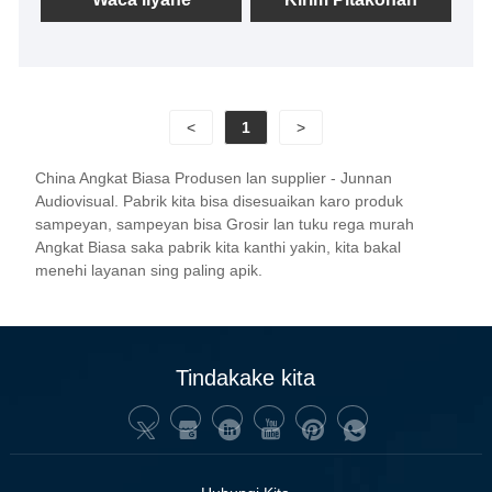
dhuwur sing dibangun, bisa dikonfigurasi nganggo
mikropon, siji angkat tombol, pangaturan ngarep lan
mburi, dilengkapi fungsi anti-jiwit, aman lan ora
kuwatir, didhelikake instalasi ditempelake ayu
<
1
>
banget.
China Angkat Biasa Produsen lan supplier - Junnan
Audiovisual. Pabrik kita bisa disesuaikan karo produk
sampeyan, sampeyan bisa Grosir lan tuku rega murah
Angkat Biasa saka pabrik kita kanthi yakin, kita bakal
menehi layanan sing paling apik.
Tindakake kita