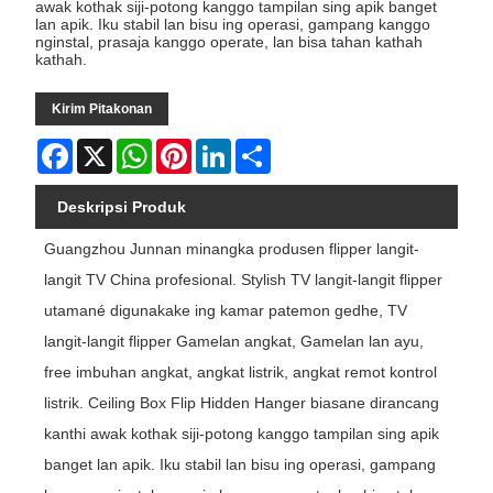
awak kothak siji-potong kanggo tampilan sing apik banget
lan apik. Iku stabil lan bisu ing operasi, gampang kanggo
nginstal, prasaja kanggo operate, lan bisa tahan kathah
kathah.
Kirim Pitakonan
Facebook
X
WhatsApp
Pinterest
LinkedIn
Share
Deskripsi Produk
Guangzhou Junnan minangka produsen flipper langit-
langit TV China profesional. Stylish TV langit-langit flipper
utamané digunakake ing kamar patemon gedhe, TV
langit-langit flipper Gamelan angkat, Gamelan lan ayu,
free imbuhan angkat, angkat listrik, angkat remot kontrol
listrik. Ceiling Box Flip Hidden Hanger biasane dirancang
kanthi awak kothak siji-potong kanggo tampilan sing apik
banget lan apik. Iku stabil lan bisu ing operasi, gampang