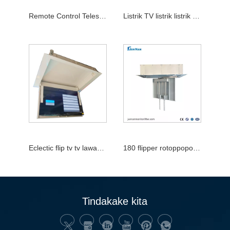
Remote Control Teleskopik GantunganRemote Control Bracket Motorized TV Angkat Langit-langit
Listrik TV listrik listrik angkat munggah 32-50inch
Eclectic flip tv tv lawan 32-70 inci TV Ceiling Ceiling Flipper
180 flipper rotoppopox 180
Tindakake kita