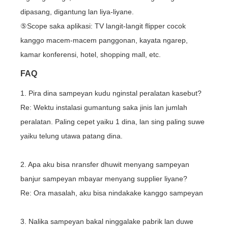
dipasang, digantung lan liya-liyane.
⑤Scope saka aplikasi: TV langit-langit flipper cocok
kanggo macem-macem panggonan, kayata ngarep,
kamar konferensi, hotel, shopping mall, etc.
FAQ
1. Pira dina sampeyan kudu nginstal peralatan kasebut?
Re: Wektu instalasi gumantung saka jinis lan jumlah
peralatan. Paling cepet yaiku 1 dina, lan sing paling suwe
yaiku telung utawa patang dina.
2. Apa aku bisa nransfer dhuwit menyang sampeyan
banjur sampeyan mbayar menyang supplier liyane?
Re: Ora masalah, aku bisa nindakake kanggo sampeyan
3. Nalika sampeyan bakal ninggalake pabrik lan duwe