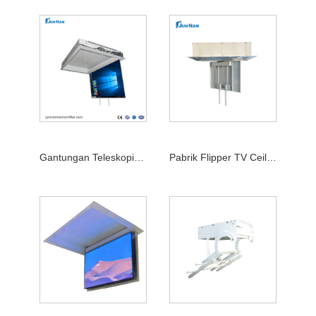
Gantungan Teleskopik Remote Control 32-70 Inch TV Listrik Ceiling Flipper
Pabrik Flipper TV Ceiling Lift Machenism