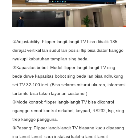
①Adjustability: Flipper langit-langit TV bisa dibalik 135
derajat vertikal lan sudut lan posisi flip bisa diatur kanggo
nyukupi kabutuhan tampilan sing beda.
②Kapasitas bobot: Model flipper langit-langit TV sing
beda duwe kapasitas bobot sing beda lan bisa ndhukung
set TV 32-100 inci. (Bisa selaras miturut ukuran, informasi
tartamtu bisa takon layanan customer)
③Mode kontrol: flipper langit-langit TV bisa dikontrol
nganggo remot kontrol nirkabel, keypad, RS232, lsp, sing
trep kanggo pangguna.
④Pasang: Flipper langit-langit TV biasane kudu dipasang
ing langit-langit, cara instalasi kalebu langit-langit