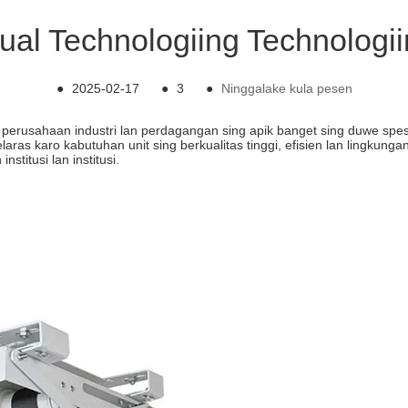
ual Technologiing Technologii
●
2025-02-17
●
3
●
Ninggalake kula pesen
perusahaan industri lan perdagangan sing apik banget sing duwe spesi
as karo kabutuhan unit sing berkualitas tinggi, efisien lan lingkunga
nstitusi lan institusi.