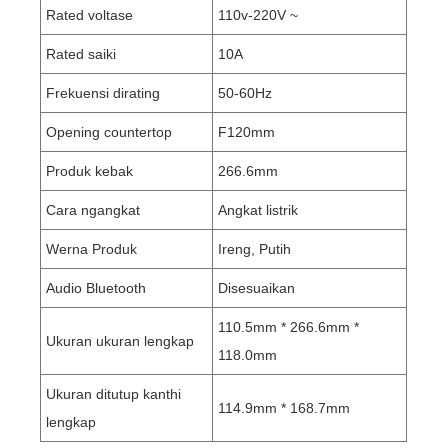
Rated voltase
110v-220V ~
Rated saiki
10A
Frekuensi dirating
50-60Hz
Opening countertop
F120mm
Produk kebak
266.6mm
Cara ngangkat
Angkat listrik
Werna Produk
Ireng, Putih
Audio Bluetooth
Disesuaikan
110.5mm * 266.6mm *
Ukuran ukuran lengkap
118.0mm
Ukuran ditutup kanthi
114.9mm * 168.7mm
lengkap