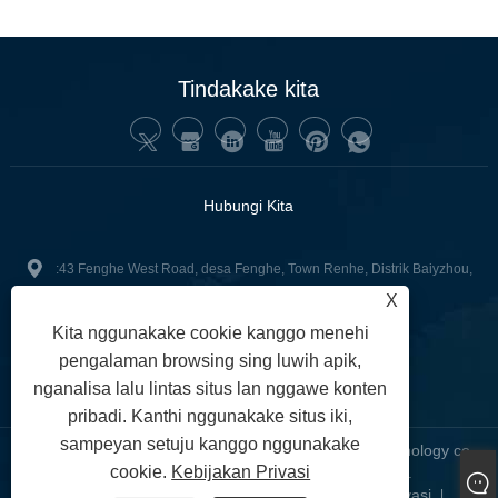
Tindakake kita
Hubungi Kita
:43 Fenghe West Road, desa Fenghe, Town Renhe, Distrik Baiyzhou,
China.
X
Kita nggunakake cookie kanggo menehi
+86-13502416551
Telp:
pengalaman browsing sing luwih apik,
junnan02@gzgoge.com
:
nganalisa lalu lintas situs lan nggawe konten
pribadi. Kanthi nggunakake situs iki,
sampeyan setuju kanggo nggunakake
Hak Cipta © 2024 Guangzhou Junnan Junivisual Technology co,
cookie.
Kebijakan Privasi
.LD. Kabeh hak dilindhungi undhang-undhang.
Links
Sitemap
RSS
XML
Kebijakan Privasi
|
|
|
|
|