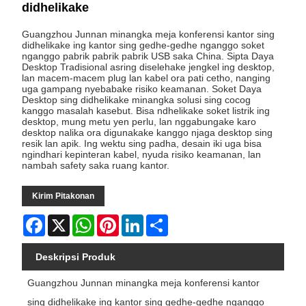
didhelikake
Guangzhou Junnan minangka meja konferensi kantor sing
didhelikake ing kantor sing gedhe-gedhe nganggo soket
nganggo pabrik pabrik pabrik USB saka China. Sipta Daya
Desktop Tradisional asring diselehake jengkel ing desktop,
lan macem-macem plug lan kabel ora pati cetho, nanging
uga gampang nyebabake risiko keamanan. Soket Daya
Desktop sing didhelikake minangka solusi sing cocog
kanggo masalah kasebut. Bisa ndhelikake soket listrik ing
desktop, mung metu yen perlu, lan nggabungake karo
desktop nalika ora digunakake kanggo njaga desktop sing
resik lan apik. Ing wektu sing padha, desain iki uga bisa
ngindhari kepinteran kabel, nyuda risiko keamanan, lan
nambah safety saka ruang kantor.
Kirim Pitakonan
Facebook
X
WhatsApp
Pinterest
LinkedIn
Share
Deskripsi Produk
Guangzhou Junnan minangka meja konferensi kantor
sing didhelikake ing kantor sing gedhe-gedhe nganggo