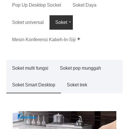
Pop Up Desktop Socket
Soket Daya
Soket universal
Soket
Mesin Konferensi Kabeh-In-Siji
Soket multi fungsi
Soket pop munggah
Soket Smart Desktop
Soket trek