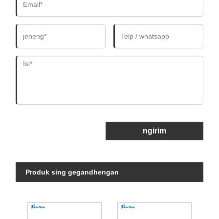
ngirim
Produk sing gegandhengan