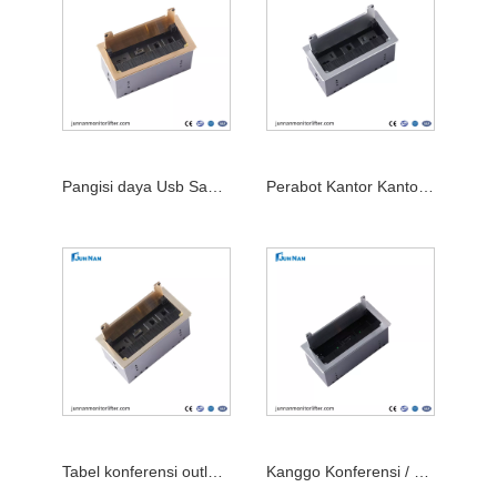
Pangisi daya Usb Sapu USB Sapu USB sing digawe kayata meja meja omah sing pinter
Perabot Kantor Kantor Retes Strip Strip Campuran Desktop Reseptop
Tabel konferensi outlet outlet sing didhelikake kanthi port USB
Kanggo Konferensi / Kantor didhelikake Desktop Listrik Soket